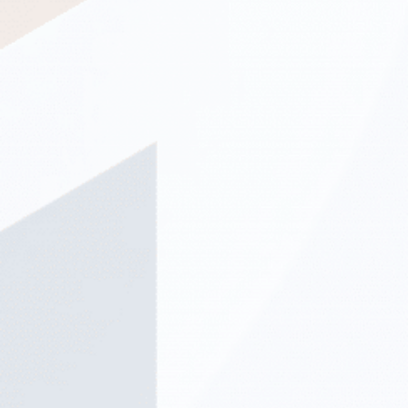
本职位尤适合具备强大业务开拓能力, 并在私人银行或财富
维护长期稳定的客户关系。
高度团队协作精神
管理领域拥有广泛人脉网络的专业人士。其主要职责包括
顾问招募与整合：物色并招募合格的顾问
/
客户经理加
能够理解问题并及时、适当地向管理层汇报
但不限于：
入公司的独立资产管理平台；支持其在入职、培训及合
积极主动、注重细节，能够承受工作压力
规对接方面的工作。
客户开拓与关系管理：
主动开发并引荐高净值个人、家
出色的分析能力
业务增长与战略项目：
族办公室及机构客户，并在客户关系的整个生命周期中
精通MS Office办公软件
执行业务发展计划以推动资产管理规模及收入增长；与
担任主要客户经理。通过定期互动、投资组合回顾及持
优秀的沟通能力
银行、外部资产管理公司、家族办公室及专业中介机构
续沟通，建立并维护长期、稳固的互信关系，确保客户
相关学术或专业经验（如会计、基金会计、基金管理或
建立合作关系；代表公司出席行业活动，提升品牌知名
的投资目标、风险承受能力及预期始终得到充分理解与
私人银行业务）
度。
有效满足。
如果你拥有至少一年的银行和金融相关经验，并渴望在一
内部协作：与投资、运营及合规团队紧密合作，确保高
投资咨询与投资支持
:
根据客户的投资目标及风险承受
个充满活力且团队氛围友好的环境中工作，同时拓展您对
效的客户开户流程和高质量的客户服务；向管理层分享
能力，就全权委托投资组合提供专业投资建议，清晰阐
不同投资领域的了解，我们非常乐意与你洽谈。
市场洞见和业务反馈。
述公司的投资理念、投资组合配置逻辑及业绩表现。与
合规监管：严格遵守所有香港证监会及公司内部的合规
投资支持团队紧密协作，确保投资策略得到有纪律的执
要求，包括
行，并在所有客户互动中提供高水平的咨询服务质量、
客户尽职调查
/
反洗钱程序、产品适当性及
相关记录保存标准。
透明度及专业水准。
任职资格与经验要求
业务发展
:
通过开拓新客户关系及深化现有客户合作，
直接推动公司资产管理规模增长。并充分利用在私人银
理想候选人应具备：
行、外部资产管理机构、家族办公室及专业服务中介的
金融、经济或相关专业的学士学位（硕士优先）；