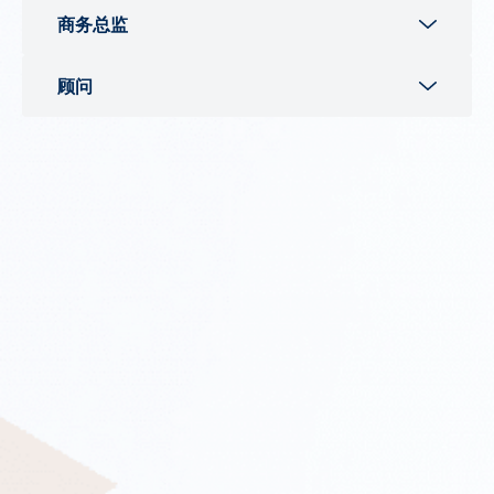
岗位职责与工作内容：
商务总监
该岗位需向客户服务主管汇报，协助我们的投资组合经理
进行投资组合管理、交易执行以及与合作银行/经纪商/会
工作地点：
新加坡
/
香港
顾问
计师的账务核对。其职责包括：
汇报对象：
集团总裁
佰利腾资产管理(香港)私人有限公司牌照：
第
4
类（就证券
工作地点：
协助开户、申购及赎回申请，包括投资者尽调核查与文
新加坡
提供意见）及第
9
类（提供资产管理）
—
香港证香港证券
汇报对象：
件协调
总裁／投资总裁
及期货事务监察委员会
(
香港证监会
)
佰利腾资产管理新加坡有限公司牌照：
协同业务支持机构高效负责地处理交易并满足投资者需
资本市场服务牌照
佰利腾资产管理新加坡有限公司牌照：
资本市场服务牌照
– 新加坡金融管理局
求
—
新加坡金融管理局
合作方式：
跟进投资者电话沟通并确保符合所有监管要求
收益分成安排
合作方式：
收益分成安排
协助维护投资者档案及交易结算、资金流动与对账记
职位概述及主要职责
职位概述及主要职责
录
顾问负责在新加坡及区域市场拓展业务、提供专业投资咨
协助公司完成税务申报和审计要求，并参与基金行政及
商务总监负责拓展公司的客户基础与顾问网络，推动资产
询服务, 并持续管理高净值个人、家族办公室及机构客户关
资产净值核对
管理规模的增长，并支持公司在香港及区域的战略发展。
系。本职位适合具备丰富经验, 认同独立运作模式、秉持以
协助制作投资者关系活动所需的营销宣传材料
该职位适合具备强大业务开拓能力，并在私人银行或财富
客户为中心理念, 并认可仅收取管理费、专注于长期价值创
协助处理不定期分配的行政及业务优化项目
管理领域拥有成熟人脉的创业型专业人士。其职责包括：
造的资产管理平台的资深顾问。
客户拓展与关系维护：根据公司持有的第
4
类及第
9
类
本职位融合客户关系管理与投资管理职能, 并由完善的投
任职要求
牌照，以及资本市场服务牌照框架下，开拓、引入并服
资、运营及合规体系提供全面支持。
理想的应聘者应具备以下条件：
务高净值及机构客户；通过持续互动与投资组合回顾，