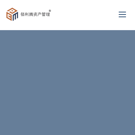
关于我们
发展历程
服务项目
投资组合管理
基金
我们的团队
PARAGON ALPHA I
新闻与活动
基金管理
使命与理念
联络我们
Paragon Ventures I
私募股权与企业顾问
我们的故事、投资方针与
团队
加入我们
PARAGON INCOME I
投资顾问
网页
Paragon SAGE Fund
家族传承顾问
佰利腾资产管理(香港) 私
简
GREAT Fund
人有限公司