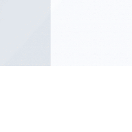
资源与网络。顾问将代表公司出席客户会议及精选行业
8–10
年私人银行、外部资产管理公司或财富管理相关
活动，提升公司品牌能见度，并巩固公司作为新加坡值
经验，并有成功业务开拓记录
。
得信赖的长期投资伙伴的市场定位。
对投资产品、投资组合构建以及香港证监会监管框架有
内部协作
:
与投资、运营及合规团队紧密合作，确保高
深入理解；
效的客户开户流程和高质量的客户服务；向管理层分享
在香港及区域内拥有成熟的高净值客户及顾问人脉网
市场洞见和业务反馈。
络；
合规与监管:
严格遵守所有适用的监管规定及公司内部
英文及粤语流利，懂普通话者优先
。
合规要求，包括但不限于客户尽职调查/反洗钱程序、
薪酬模式
产品适当性及相关记录保存标准。
本职位采用收益分成模式，收入与其业务开拓表现、资产
任职资格与经验要求
规管理模增长以及成功招募合格顾问的情况挂钩。
理想候选人应具备：
金融、经济、商业或相关专业本科及以上学历；
5 至 10 年私人银行、资产管理或财富管理相关经验，
并具备可验证的客户开拓业绩；
扎实的投资产品知识、投资组合构建及风险管理能力；
在新加坡及更广泛的亚洲区域拥有成熟的客户网络；
熟悉新加坡金融管理局 (MAS) 及／或香港证监会 (SFC)
之监管框架；