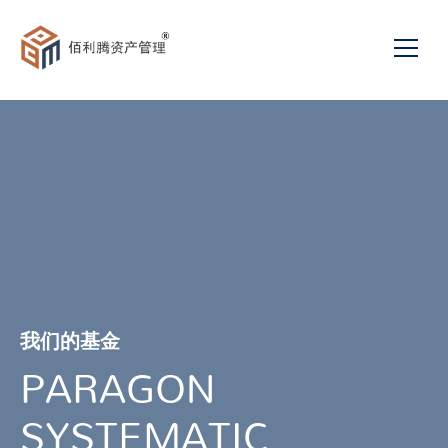
关于我们
发展历程
服务项目
投资组合管理
基金
我们的团队
PARAGON ALPHA I
新闻与活动
基金管理
使命与理念
联络我们
Paragon Ventures I
私募股权与企业顾问
我们的故事、投资方针与
团队
加入我们
我们的基金
PARAGON INCOME I
投资顾问
PARAGON
网页
Paragon SAGE Fund
家族传承顾问
SYSTEMATIC
佰利腾资产管理(香港) 私
简
GREAT Fund
人有限公司