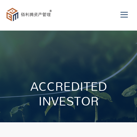
关于我们
发展历程
服务项目
投资组合管理
基金
我们的团队
PARAGON ALPHA I
新闻与活动
基金管理
使命与理念
ACCREDITED
联络我们
Paragon Ventures I
私募股权与企业顾问
INVESTOR
我们的故事、投资方针与
团队
加入我们
PARAGON INCOME I
投资顾问
网页
Paragon SAGE Fund
家族传承顾问
佰利腾资产管理(香港) 私
简
GREAT Fund
人有限公司