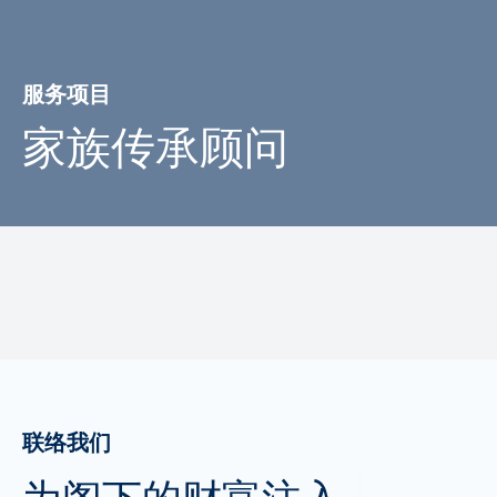
服务项目
家族传承顾问
联络我们