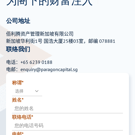
为阁下的财富注入
公司地址
佰利腾资产管理新加坡有限公司
新加坡华利街1
号 国浩
大厦25楼03室，邮编 078881
联络我们
电话：+65 6239 0188
电邮：enquiry@paragoncapital.sg
称谓*
选择
姓名*
联络电话*
电邮*