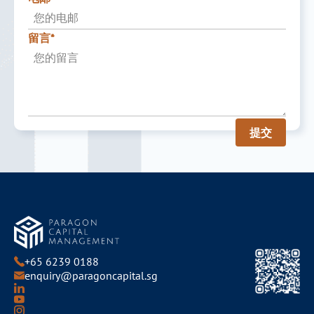
留言*
提交
+65 6239 0188
enquiry@paragoncapital.sg